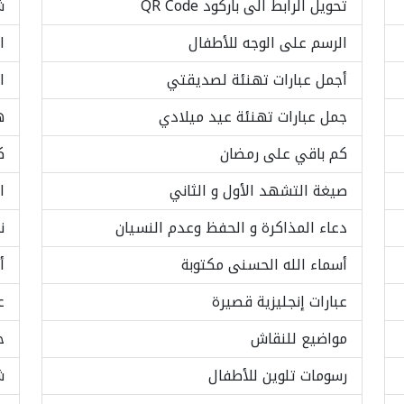
تحويل الرابط الى باركود QR Code
ش
الرسم على الوجه للأطفال
ا
أجمل عبارات تهنئة لصديقتي
ا
جمل عبارات تهنئة عيد ميلادي
ه
كم باقي على رمضان
ك
صيغة التشهد الأول و الثاني
ا
دعاء المذاكرة و الحفظ وعدم النسيان
ن
أسماء الله الحسنى مكتوبة
أ
عبارات إنجليزية قصيرة
ع
مواضيع للنقاش
خ
رسومات تلوين للأطفال
ش